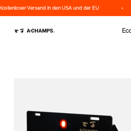
Zum Inhalt springen
tenloser Versand in den USA und der EU
A-Champs Interactive Training Solutions S
Ec