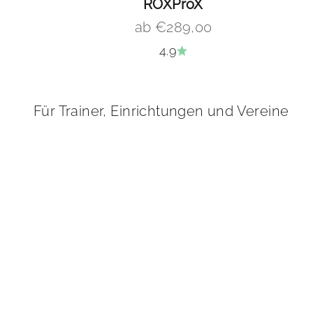
ROXProX
Angebot
ab €289,00
4.9
Trainingsumgebungen