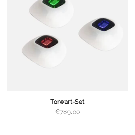
Torwart-Set
Angebot
€789,00