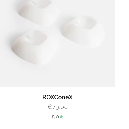
ROXConeX
Angebot
€79,00
5.0