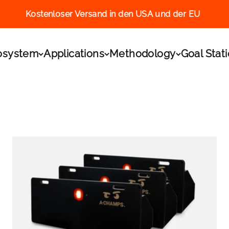
Kostenloser Versand in den USA und der EU
.L.
osystem
Applications
Methodology
Goal Stat