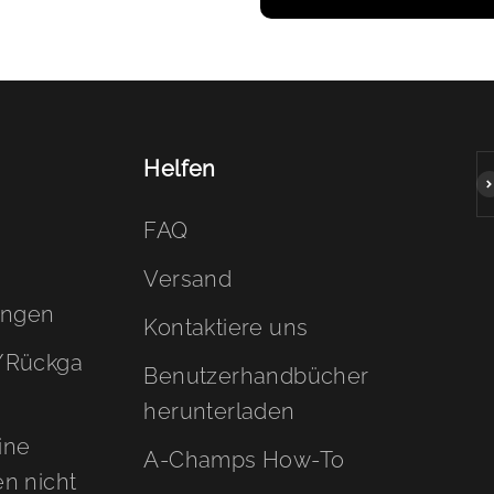
Helfen
A
d
FAQ
Versand
ungen
Kontaktiere uns
-/Rückga
Benutzerhandbücher
herunterladen
ine
A-Champs How-To
n nicht