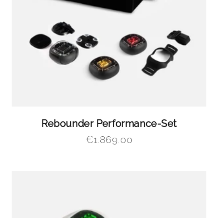
Rebounder Performance-Set
Angebot
€1.869,00