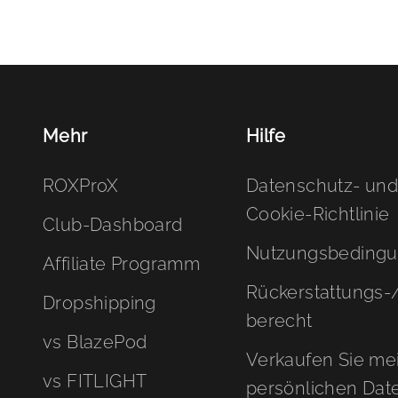
Mehr
Hilfe
ROXProX
Datenschutz- un
Cookie-Richtlinie
Club-Dashboard
Nutzungsbeding
Affiliate Programm
Rückerstattungs
Dropshipping
berecht
vs BlazePod
Verkaufen Sie me
vs FITLIGHT
persönlichen Date